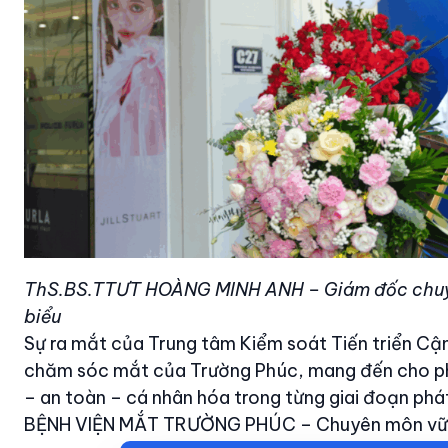
ThS.BS.TTƯT HOÀNG MINH ANH – Giám đốc chuyê
biểu
Sự ra mắt của Trung tâm Kiểm soát Tiến triển Cận 
chăm sóc mắt của Trường Phúc, mang đến cho phụ
– an toàn – cá nhân hóa trong từng giai đoạn phát 
BỆNH VIỆN MẮT TRƯỜNG PHÚC – Chuyên môn vững