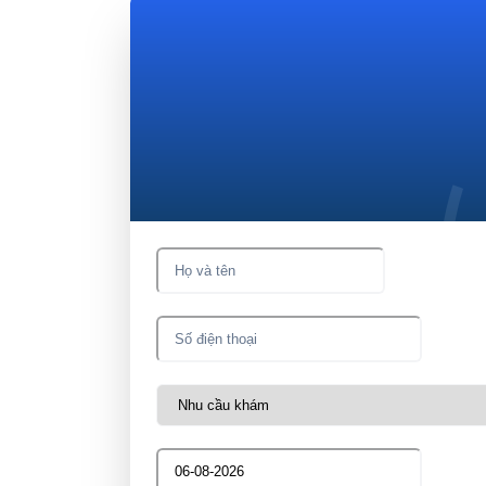
Đặt lịch tư v
Nhận tư vấn và hẹn th
miễn phí ngay!