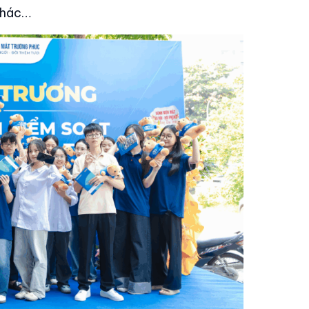
 khác…