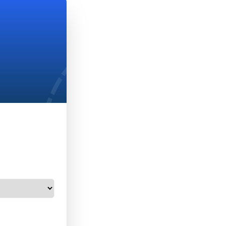
ấn
ăm khám