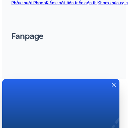
Phẫu thuật Phaco
Kiểm soát tiến triển cận thị
Khám khúc xạ c
Fanpage
Đặt lịch tư vấn
Nhận tư vấn và hẹn thăm
khám miễn phí ngay!