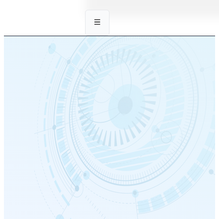
Khám khúc xạ
chuyên sâu
Trang chủ
/
Khám khúc xạ
chuyên sâu