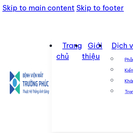
Skip to main content
Skip to footer
Trang
Giới
Dịch 
chủ
thiệu
Phẫ
Kiểm
Khá
Trạ