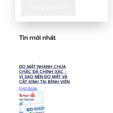
Đăng ký ngay
Tin mới nhất
ĐO MẮT NHANH CHƯA
CHẮC ĐÃ CHÍNH XÁC –
VÌ SAO NÊN ĐO MẮT VÀ
CẮT KÍNH TẠI BỆNH VIỆN
17/07/2026