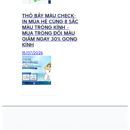
THỎ BẢY MÀU CHECK-
IN MÙA HÈ CÙNG 8 SẮC
MÀU TRÒNG KÍNH –
MUA TRÒNG ĐỔI MÀU
GIẢM NGAY 30% GỌNG
KÍNH
15/07/2026