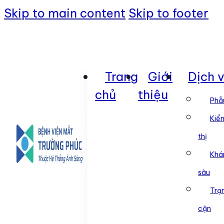
Skip to main content
Skip to footer
Trang
Giới
Dịch 
chủ
thiệu
Phẫ
Kiểm
thị
Khá
sâu
Trạ
cận