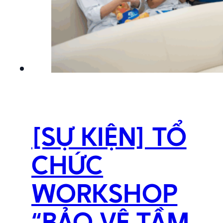
[SỰ KIỆN] TỔ
CHỨC
WORKSHOP
“BẢO VỆ TẦM