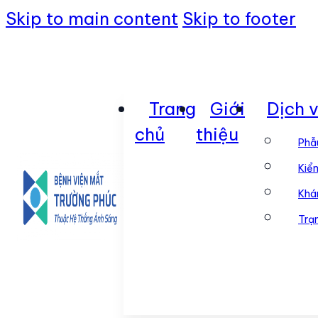
Skip to main content
Skip to footer
Trang
Giới
Dịch 
chủ
thiệu
Phẫ
Kiểm
Khá
Trạ