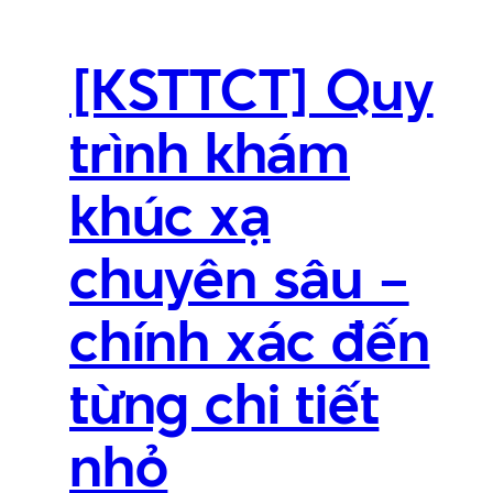
[KSTTCT] Quy
trình khám
khúc xạ
chuyên sâu –
chính xác đến
từng chi tiết
nhỏ