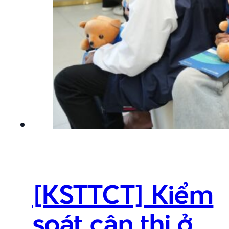
[KSTTCT] Kiểm
soát cận thị ở