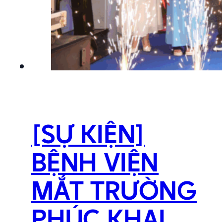
[SỰ KIỆN]
BỆNH VIỆN
MẮT TRƯỜNG
PHÚC KHAI