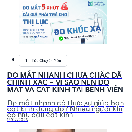
Tin Tức Chuyên Môn
ĐO MẮT NHANH CHƯA CHẮC ĐÃ
CHÍNH XÁC – VÌ SAO NÊN ĐO
MẮT VÀ CẮT KÍNH TẠI BỆNH VIỆN
Đo mắt nhanh có thực sự giúp bạn
cắt kính đúng độ? Nhiều người khi
có nhu cầu cắt kính
17/07/2026