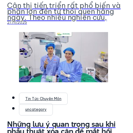
Cận thị tiến triển rất phổ biến và
phần lớn đến từ thói quen hằng
ngày. Theo nhiều nghiên cứu,
27/11/2025
Tin Tức Chuyên Môn
uncategory
Những lưu ý quan trọng sau khi
phẫu thuật xóa cận để mắt hồi