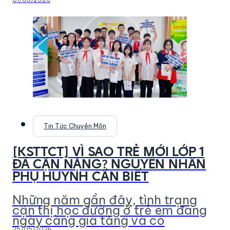
Tin Tức Chuyên Môn
[KSTTCT] VÌ SAO TRẺ MỚI LỚP 1
ĐÃ CẬN NẶNG? NGUYÊN NHÂN
PHỤ HUYNH CẦN BIẾT
Những năm gần đây, tình trạng
cận thị học đường ở trẻ em đang
ngày càng gia tăng và có
25/05/2026