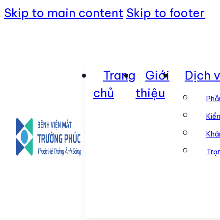
Skip to main content
Skip to footer
Trang
Giới
Dịch 
chủ
thiệu
Phẫ
Kiểm
Khá
Trạ